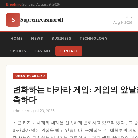
Breaking:
Sunday, August 9, 2026
Sun
Supremecasinoroll
S
Aug 9, 2026
HOME
NEWS
BUSINESS
TECHNOLOGY
SPORTS
CASINO
CONTACT
UNCATEGORIZED
변화하는 바카라 게임: 게임의 앞날
측하다
admin • August 23, 2025
최근 카지노 세계의 세계은 신속하게 변화하고 있으며 있다 , 그 
바카라가 많은 관심을 받고 있습니다. 구체적으로 , 에볼루션 게
준 선보인 진화하는 바카라는 전통의 바카라의 매력 현대적인 기