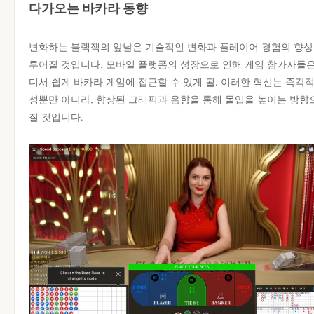
다가오는 바카라 동향
변화하는 블랙잭의 앞날은 기술적인 변화과 플레이어 경험의 향상
루어질 것입니다. 모바일 플랫폼의 성장으로 인해 게임 참가자들은
디서 쉽게 바카라 게임에 접근할 수 있게 될. 이러한 혁신는 즉각
성뿐만 아니라, 향상된 그래픽과 음향을 통해 몰입을 높이는 방향
질 것입니다.