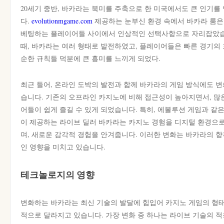
20세기 중반, 바카라는 북미를 주축으로 한 미국에서도 큰 인기를
다.
evolutionmgame.com
제공하는 눈부신 환경 속에서 바카라 룸은
베팅하는 플레이어들 사이에서 인상적인 선택사항으로 자리잡았습
때, 바카라는 여러 형태로 발전하였고, 플레이어들은 빠른 경기의
순한 규칙들 덕분에 큰 흥미를 느끼게 되었다.
최근 들어, 온라인 도박의 발전과 함께 바카라의 게임 방식에도 
습니다. 기존의 오프라인 카지노에 비해 접근성이 높아지면서, 많
어들이 쉽게 즐길 수 있게 되었습니다. 특히, 에볼루션 게임과 같
이 제공하는 라이브 딜러 바카라는 카지노 경험을 디지털 환경으
며, 새로운 감각적 경험을 안겨줍니다. 이러한 변화는 바카라의 
인 영향을 미치고 있습니다.
테크놀로지의 영향
변화하는 바카라는 최신 기술의 발달에 힘입어 카지노 게임의 형
적으로 달라지고 있습니다. 가장 변화 중 하나는 라이브 기술의 