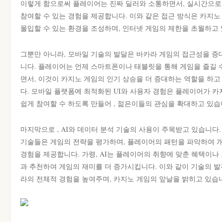
이렇게 함으로써 플레이어는 진짜 딜러와 소통하면서, 실시간으로
참여할 수 있는 경험을 제공합니다. 이와 같은 접근 방식은 카지노
몰입할 수 있는 환경을 조성하며, 인터넷 게임의 제한을 초월하고
그뿐만 아니라, 모바일 기술의 발달은 바카라 게임의 접근성을 
니다. 플레이어는 언제 스마트폰이나 태블릿을 통해 게임을 즐길 
면서, 이것이 카지노 게임의 인기 상승을 더 증대하는 역할을 하고
다. 모바일 플랫폼에 최적화된 UI와 사용자 경험은 플레이어가 카
쉽게 참여할 수 하도록 만들어 , 젊은이들의 관심을 확대하고 있습
마지막으로 , AI와 데이터 분석 기술의 사용이 주목받고 있습니다.
기술들은 게임의 전략을 평가하며, 플레이어의 패턴을 파악하여 
경험을 제공합니다. 가령, AI는 플레이어의 취향에 맞춘 혜택이나
과 추천하여 게임의 재미를 더 증가시킵니다. 이와 같이 기술의 
라의 전체적 경험을 높여주며, 카지노 게임의 앞날을 밝히고 있습