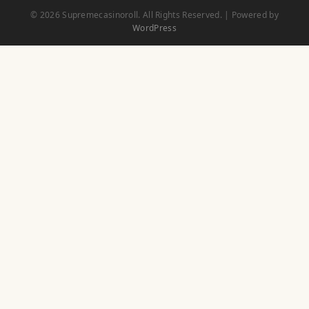
© 2026 Supremecasinoroll. All Rights Reserved. | Powered by
WordPress