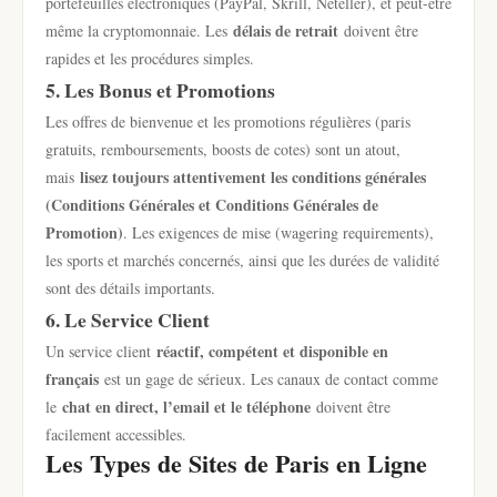
portefeuilles électroniques (PayPal, Skrill, Neteller), et peut-être
délais de retrait
même la cryptomonnaie. Les
doivent être
rapides et les procédures simples.
5. Les Bonus et Promotions
Les offres de bienvenue et les promotions régulières (paris
gratuits, remboursements, boosts de cotes) sont un atout,
lisez toujours attentivement les conditions générales
mais
(Conditions Générales et Conditions Générales de
Promotion)
. Les exigences de mise (wagering requirements),
les sports et marchés concernés, ainsi que les durées de validité
sont des détails importants.
6. Le Service Client
réactif, compétent et disponible en
Un service client
français
est un gage de sérieux. Les canaux de contact comme
chat en direct, l’email et le téléphone
le
doivent être
facilement accessibles.
Les Types de Sites de Paris en Ligne