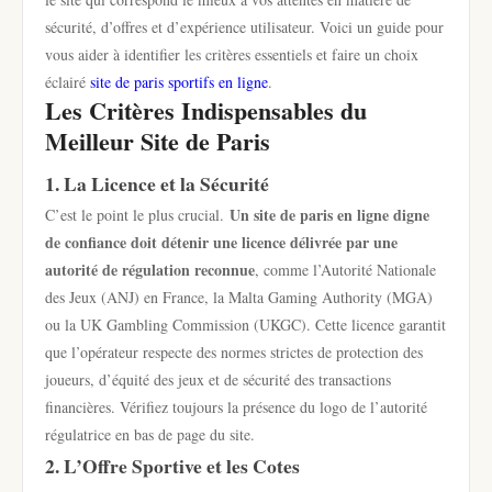
sécurité, d’offres et d’expérience utilisateur. Voici un guide pour
vous aider à identifier les critères essentiels et faire un choix
éclairé
site de paris sportifs en ligne
.
Les Critères Indispensables du
Meilleur Site de Paris
1. La Licence et la Sécurité
Un site de paris en ligne digne
C’est le point le plus crucial.
de confiance doit détenir une licence délivrée par une
autorité de régulation reconnue
, comme l’Autorité Nationale
des Jeux (ANJ) en France, la Malta Gaming Authority (MGA)
ou la UK Gambling Commission (UKGC). Cette licence garantit
que l’opérateur respecte des normes strictes de protection des
joueurs, d’équité des jeux et de sécurité des transactions
financières. Vérifiez toujours la présence du logo de l’autorité
régulatrice en bas de page du site.
2. L’Offre Sportive et les Cotes