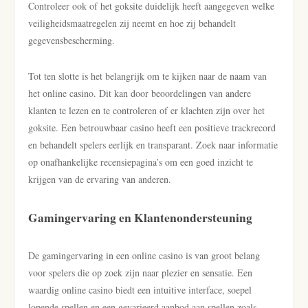
Controleer ook of het goksite duidelijk heeft aangegeven welke
veiligheidsmaatregelen zij neemt en hoe zij behandelt
gegevensbescherming.
Tot ten slotte is het belangrijk om te kijken naar de naam van
het online casino. Dit kan door beoordelingen van andere
klanten te lezen en te controleren of er klachten zijn over het
goksite. Een betrouwbaar casino heeft een positieve trackrecord
en behandelt spelers eerlijk en transparant. Zoek naar informatie
op onafhankelijke recensiepagina’s om een goed inzicht te
krijgen van de ervaring van anderen.
Gamingervaring en Klantenondersteuning
De gamingervaring in een online casino is van groot belang
voor spelers die op zoek zijn naar plezier en sensatie. Een
waardig online casino biedt een intuitive interface, soepel
lopende spellen en een gevarieerd aanbod aan spellen zoals