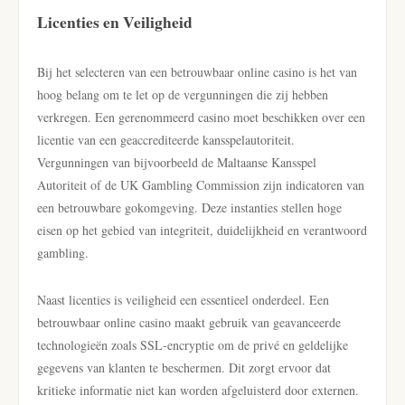
Licenties en Veiligheid
Bij het selecteren van een betrouwbaar online casino is het van
hoog belang om te let op de vergunningen die zij hebben
verkregen. Een gerenommeerd casino moet beschikken over een
licentie van een geaccrediteerde kansspelautoriteit.
Vergunningen van bijvoorbeeld de Maltaanse Kansspel
Autoriteit of de UK Gambling Commission zijn indicatoren van
een betrouwbare gokomgeving. Deze instanties stellen hoge
eisen op het gebied van integriteit, duidelijkheid en verantwoord
gambling.
Naast licenties is veiligheid een essentieel onderdeel. Een
betrouwbaar online casino maakt gebruik van geavanceerde
technologieën zoals SSL-encryptie om de privé en geldelijke
gegevens van klanten te beschermen. Dit zorgt ervoor dat
kritieke informatie niet kan worden afgeluisterd door externen.