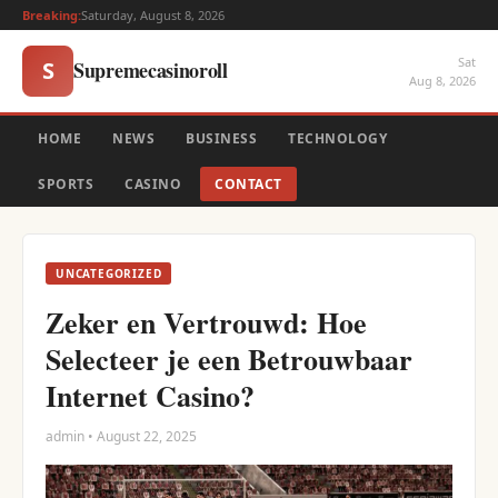
Breaking:
Saturday, August 8, 2026
Sat
Supremecasinoroll
S
Aug 8, 2026
HOME
NEWS
BUSINESS
TECHNOLOGY
SPORTS
CASINO
CONTACT
UNCATEGORIZED
Zeker en Vertrouwd: Hoe
Selecteer je een Betrouwbaar
Internet Casino?
admin • August 22, 2025